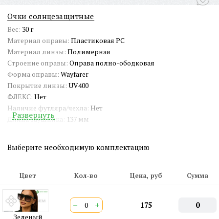
Очки солнцезащитные
Вес:
30 г
Материал оправы:
Пластиковая PC
Материал линзы:
Полимерная
Строение оправы:
Оправа полно-ободковая
Форма оправы:
Wayfarer
Покрытие линзы:
UV400
ФЛЕКС:
Нет
Наличие футляра/чехла:
Нет
Развернуть
Длина заушника:
137 мм
Ширина окуляра:
59 мм
Ширина переносицы:
16 мм
Выберите необходимую комплектацию
Страна происхождения:
Китай
Артикул:
SG-PP98095
Двойная перекладина:
Нет
Цвет
Кол-во
Цена, руб
Сумма
ШтрихКод EAN-13:
4650317727488
−
+
175
0
Зеленый