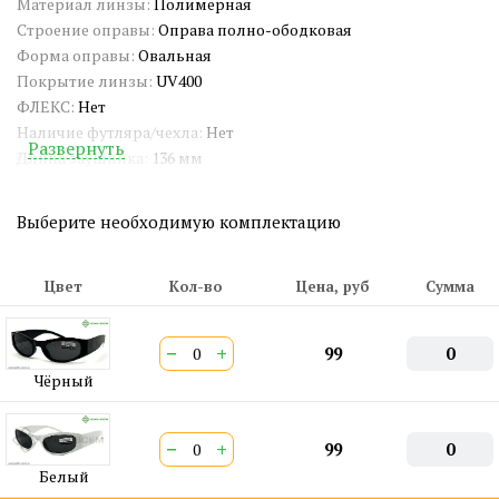
Материал линзы:
Полимерная
Строение оправы:
Оправа полно-ободковая
Форма оправы:
Овальная
Покрытие линзы:
UV400
ФЛЕКС:
Нет
Наличие футляра/чехла:
Нет
Развернуть
Длина заушника:
136 мм
Ширина окуляра:
58 мм
Ширина переносицы:
15 мм
Выберите необходимую комплектацию
Страна происхождения:
Китай
Артикул:
SG-PP97192
Двойная перекладина:
Нет
Цвет
Кол-во
Цена, руб
Сумма
ШтрихКод EAN-13:
4650317727105
−
+
99
0
Чёрный
−
+
99
0
Белый