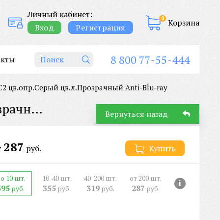
Личный кабинет:
0
Корзина
Вход
Регистрация
8 800 77-55-444
акты
цв.опр.Серый цв.л.Прозрачный Anti-Blu-ray
ОЧКИ СОЛНЦЕЗАЩИТНЫЕ AVIQA AC35145C2 цв.опр.Серый цв.л.Прозрачный Anti-Blu-ray
Вернуться назад
287
т
руб.
Купить
о 10 шт.
10-40 шт.
40-200 шт.
от 200 шт.
i
395
355
319
287
руб.
руб.
руб.
руб.