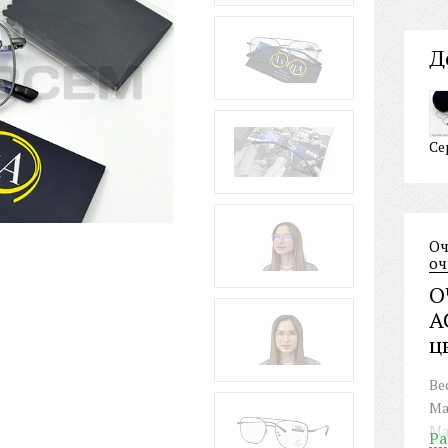
Д
Се
Оч
оч
О
A
ц
Ве
Ма
Ма
Ра