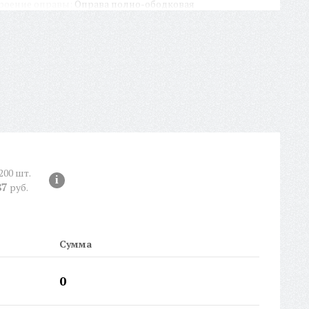
роение оправы:
Оправа полно-ободковая
рма оправы:
Прямоугольная
крытие линзы:
Anti-Blu-ray
ЕКС:
Нет
личие футляра/чехла:
Да
ина заушника:
140 мм
рина окуляра:
53 мм
рина переносицы:
17 мм
рана происхождения:
Китай
тикул:
AC35145
РТИФИКАТ:
РОСС CN.АМ05.Н15839
200 шт.
ойная перекладина:
i
Да
87
руб.
рихКод EAN-13:
4650317726924
Сумма
0