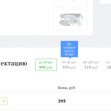
Ст
Фо
По
ФЛ
На
Дл
Ши
Ши
До
Ст
скидки
всего:
Ар
10
шт!
СЕ
лектацию
до 10 шт.
10-40 шт.
40-200 шт.
от 
Дв
395
355
319
2
руб.
руб.
руб.
Шт
Цена, руб
+
395