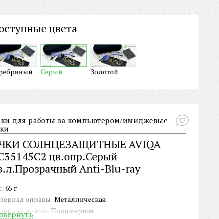
оступные цвета
ребряный
Серый
Золотой
ки для работы за компьютером/имиджевые
ки
ЧКИ СОЛНЦЕЗАЩИТНЫЕ AVIQA
C35145C2 цв.опр.Серый
в.л.Прозрачный Anti-Blu-ray
с:
65 г
териал оправы:
Металлическая
териал линзы:
Полимерная
звернуть