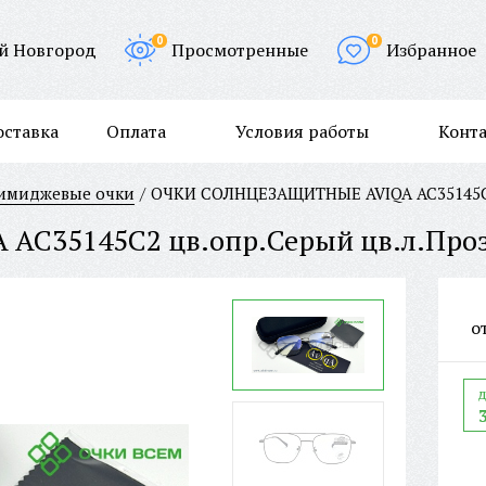
0
0
й Новгород
Просмотренные
Избранное
оставка
Оплата
Условия работы
Конт
/имиджевые очки
ОЧКИ СОЛНЦЕЗАЩИТНЫЕ AVIQA AC35145C2 
о
д